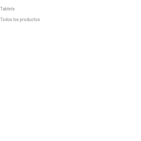
Tablets
Todos los productos
Ubicación
Tnte Gral Juan Domingo Peron 1555. CABA
+549 11 76436116
Lun - Sáb / 9am - 20pm
Recibí ofertas Exclusivas
Sin spam, solo descuentos y promociones.
Suscribirme
DAMEMIBOX
© 2026
Todos los derechos reservados.
¡Aprovechá 10% OFF!