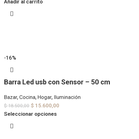
Añadir al carrito
-16%
Barra Led usb con Sensor – 50 cm
Bazar
,
Cocina
,
Hogar
,
Iluminación
$
15.600,00
$
18.500,00
Seleccionar opciones