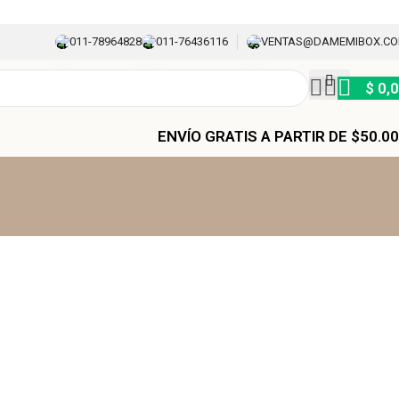
011-78964828
011-76436116
VENTAS@DAMEMIBOX.C
$
0,
ENVÍO GRATIS A PARTIR DE $50.0