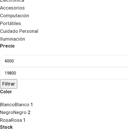
Electrónica
Accesorios
Computación
Portátiles
Cuidado Personal
Iluminación
Precio
Filtrar
Color
Blanco
Blanco
1
Negro
Negro
2
Rosa
Rosa
1
Stock