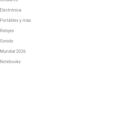
Electrónica
Portátiles y más
Relojes
Sonido
Mundial 2026
Notebooks
Tablets
Todos los productos
Ubicación
Tnte Gral Juan Domingo Peron 1555. CABA
+549 11 76436116
Lun - Sáb / 9am - 20pm
Recibí ofertas Exclusivas