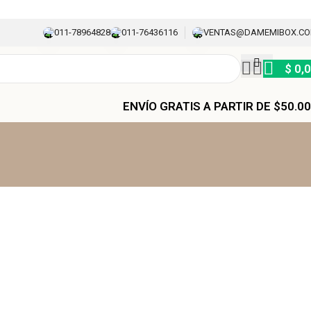
011-78964828
011-76436116
VENTAS@DAMEMIBOX.C
$
0,
ENVÍO GRATIS A PARTIR DE $50.0